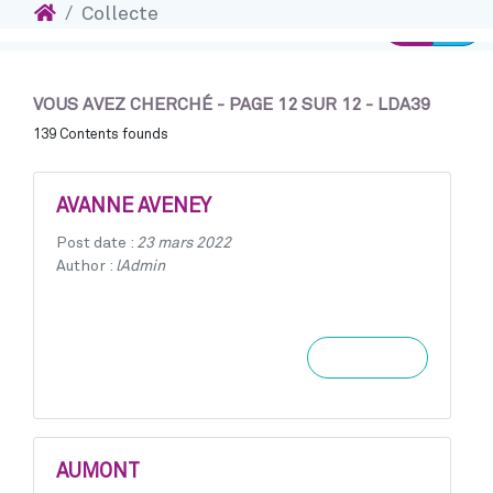
Accueil
Collecte
Ins
Accéder au contenu
Connexion
VOUS AVEZ CHERCHÉ - PAGE 12 SUR 12 - LDA39
139 Contents founds
AVANNE AVENEY
Post date :
23 mars 2022
Author :
lAdmin
Learn more
AUMONT