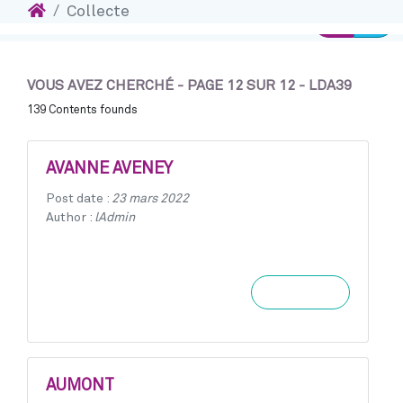
Accueil
Collecte
Ins
Accéder au contenu
Connexion
VOUS AVEZ CHERCHÉ - PAGE 12 SUR 12 - LDA39
139 Contents founds
AVANNE AVENEY
Post date :
23 mars 2022
Author :
lAdmin
Learn more
AUMONT