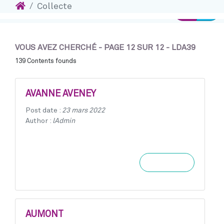
Accueil
Collecte
Ins
Accéder au contenu
Connexion
VOUS AVEZ CHERCHÉ - PAGE 12 SUR 12 - LDA39
139 Contents founds
AVANNE AVENEY
Post date :
23 mars 2022
Author :
lAdmin
Learn more
AUMONT