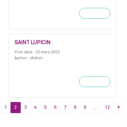
Learn more
SAINT LUPICIN
Post date :
25 mars 2022
Author :
lAdmin
Learn more
1
2
3
4
5
6
7
8
9
…
12