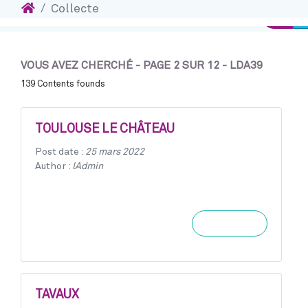
Accueil
Collecte
Accéder au contenu
Conne
VOUS AVEZ CHERCHÉ - PAGE 2 SUR 12 - LDA39
139 Contents founds
TOULOUSE LE CHÂTEAU
Post date :
25 mars 2022
Author :
lAdmin
Learn more
TAVAUX