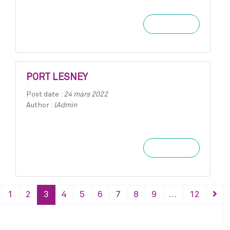
Learn more
PORT LESNEY
Post date :
24 mars 2022
Author :
lAdmin
Learn more
1
2
3
4
5
6
7
8
9
…
12