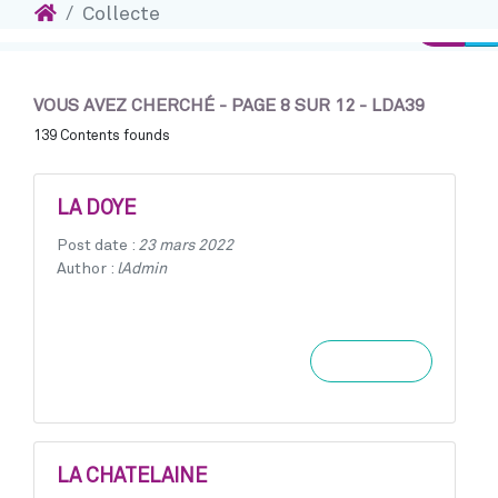
Accueil
Collecte
Accéder au contenu
Connex
VOUS AVEZ CHERCHÉ - PAGE 8 SUR 12 - LDA39
139 Contents founds
LA DOYE
Post date :
23 mars 2022
Author :
lAdmin
Learn more
LA CHATELAINE