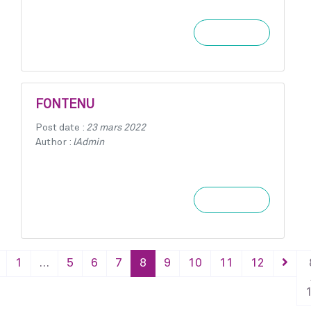
Learn more
FONTENU
Post date :
23 mars 2022
Author :
lAdmin
Learn more
1
…
5
6
7
8
9
10
11
12