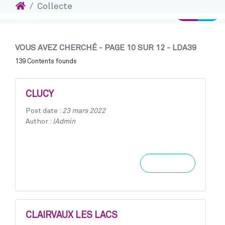
Accueil
Collecte
Ins
Accéder au contenu
Connexion
VOUS AVEZ CHERCHÉ - PAGE 10 SUR 12 - LDA39
139 Contents founds
CLUCY
Post date :
23 mars 2022
Author :
lAdmin
Learn more
CLAIRVAUX LES LACS