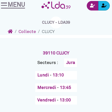
MENU
Ins
Accéder au contenu
Navigation
Connexion
CLUCY - LDA39
Accueil
Collecte
CLUCY
39110 CLUCY
Secteurs :
Jura
Lundi
-
13:10
Mercredi
-
13:45
Vendredi
-
13:00