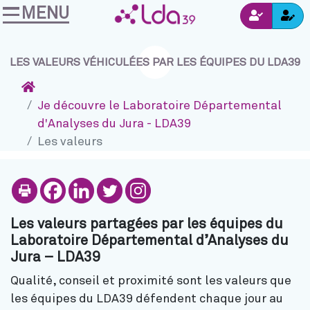
MENU
Ins
Accéder au contenu
Navigation
Connexion
LES VALEURS VÉHICULÉES PAR LES ÉQUIPES DU LDA39
Accueil
Je découvre le Laboratoire Départemental
d'Analyses du Jura - LDA39
Les valeurs
Imprimer
Partager sur Facebook
Partager sur Linkedi
Partager sur Twitt
Partager sur I
Les valeurs partagées par les équipes du
Laboratoire Départemental d’Analyses du
Jura – LDA39
Qualité, conseil et proximité sont les valeurs que
les équipes du LDA39 défendent chaque jour au