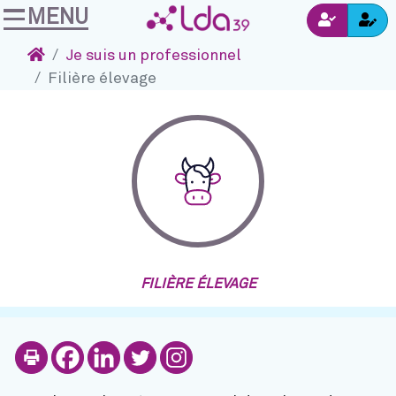
MENU
Ins
Accéder au contenu
Navigation
Connexion
Accueil
Je suis un professionnel
Filière élevage
FILIÈRE ÉLEVAGE
Imprimer
Partager sur Facebook
Partager sur Linkedi
Partager sur Twitt
Partager sur I