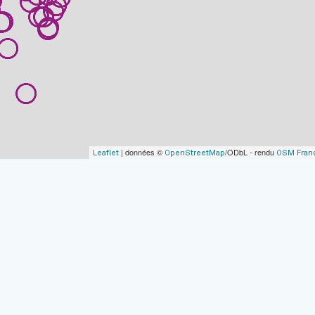
| données ©
/ODbL - rendu
Leaflet
OpenStreetMap
OSM Fran