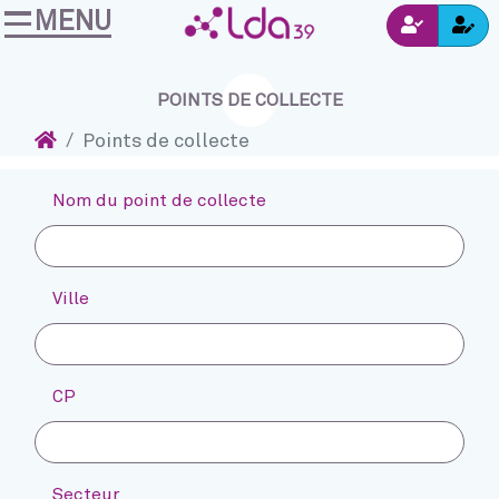
MENU
Ins
Accéder au contenu
Navigation
Connexion
POINTS DE COLLECTE
Accueil
Points de collecte
Nom du point de collecte
Ville
CP
Secteur