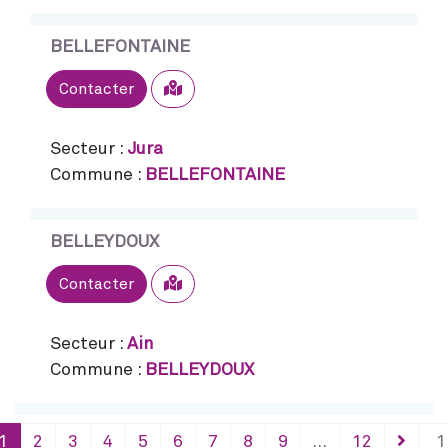
BELLEFONTAINE
Sélectionner
Contacter
Secteur :
Jura
Commune :
BELLEFONTAINE
BELLEYDOUX
Sélectionner
Contacter
Secteur :
Ain
Commune :
BELLEYDOUX
1
2
3
4
5
6
7
8
9
…
12
1