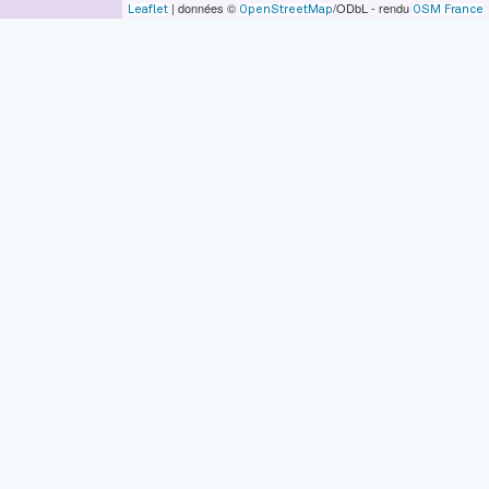
| données ©
/ODbL - rendu
Leaflet
OpenStreetMap
OSM France
tion