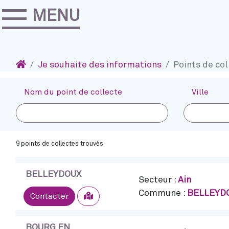
MENU
Accéder au contenu
Navigation
Accueil
Je souhaite des informations
Points de col
Nom du point de collecte
Ville
9 points de collectes trouvés
BELLEYDOUX
Secteur :
Ain
Commune :
BELLEYD
Sélectionner
Contacter
BOURG EN