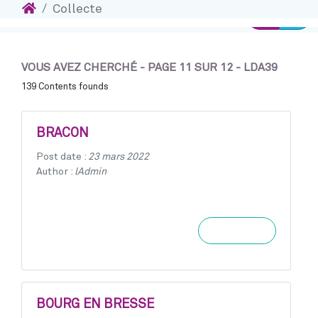
Accueil
Collecte
Ins
Accéder au contenu
Connexion
VOUS AVEZ CHERCHÉ - PAGE 11 SUR 12 - LDA39
139 Contents founds
BRACON
Post date :
23 mars 2022
Author :
lAdmin
Learn more
BOURG EN BRESSE