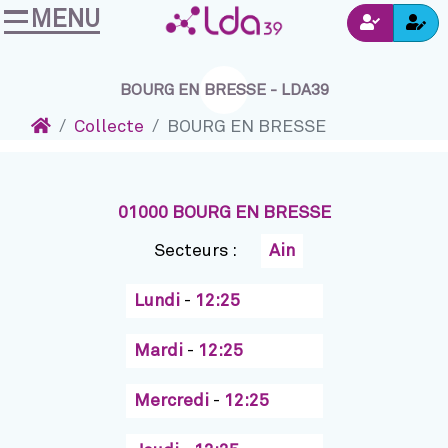
MENU
Ins
Accéder au contenu
Navigation
Connexion
BOURG EN BRESSE - LDA39
Accueil
Collecte
BOURG EN BRESSE
01000 BOURG EN BRESSE
Secteurs :
Ain
Lundi
-
12:25
Mardi
-
12:25
Mercredi
-
12:25