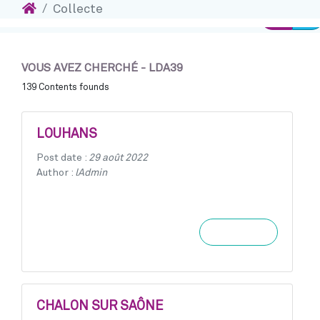
Accueil
Collecte
Accéder au contenu
Connexi
VOUS AVEZ CHERCHÉ - LDA39
139 Contents founds
LOUHANS
Post date :
29 août 2022
Author :
lAdmin
Learn more
CHALON SUR SAÔNE