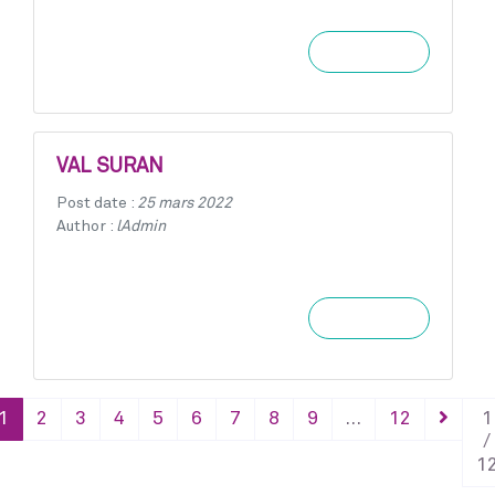
Learn more
VAL SURAN
Post date :
25 mars 2022
Author :
lAdmin
Learn more
1
2
3
4
5
6
7
8
9
…
12
1
/
1