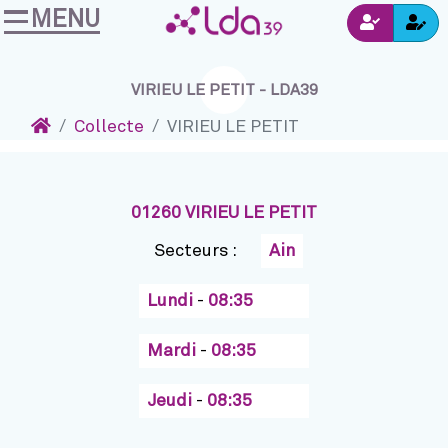
MENU
Ins
Accéder au contenu
Navigation
Connexion
VIRIEU LE PETIT - LDA39
Accueil
Collecte
VIRIEU LE PETIT
01260 VIRIEU LE PETIT
Secteurs :
Ain
Lundi
-
08:35
Mardi
-
08:35
Jeudi
-
08:35