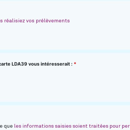
s réalisiez vos prélèvements
 carte LDA39 vous intéresserait :
*
te que
les informations saisies soient traitées pour p