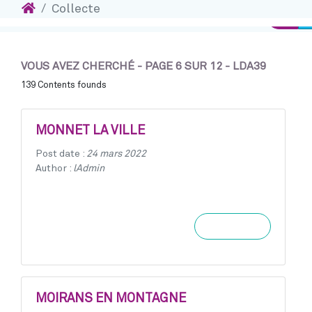
Accueil
Collecte
Accéder au contenu
Conne
VOUS AVEZ CHERCHÉ - PAGE 6 SUR 12 - LDA39
139 Contents founds
MONNET LA VILLE
Post date :
24 mars 2022
Author :
lAdmin
Learn more
MOIRANS EN MONTAGNE