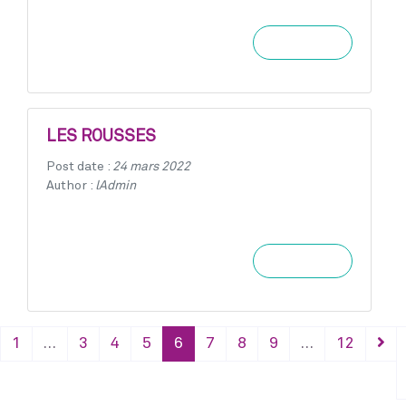
Learn more
LES ROUSSES
Post date :
24 mars 2022
Author :
lAdmin
Learn more
1
…
3
4
5
6
7
8
9
…
12