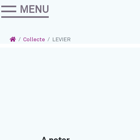
MENU
Accéder au contenu
Navigation
Accueil
Collecte
LEVIER