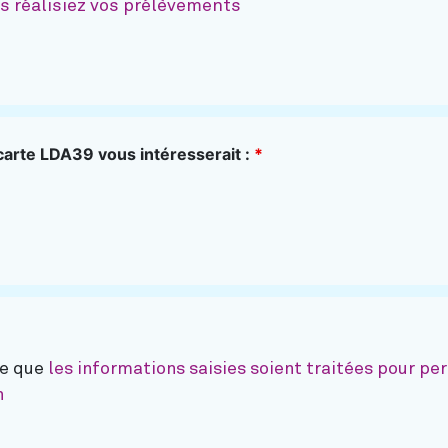
s réalisiez vos prélèvements
 carte LDA39 vous intéresserait :
*
te que
les informations saisies soient traitées pour p
n