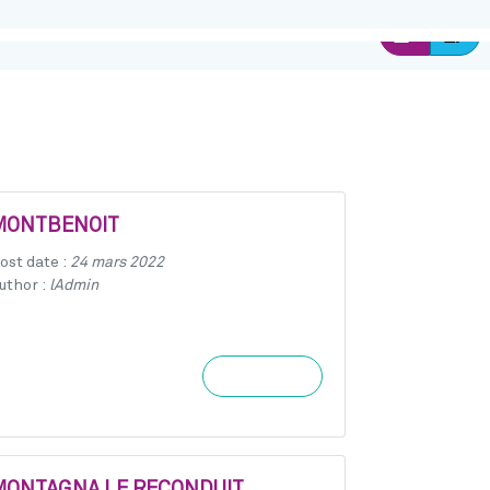
Ins
Connexion
MONTBENOIT
ost date :
24 mars 2022
uthor :
lAdmin
Learn more