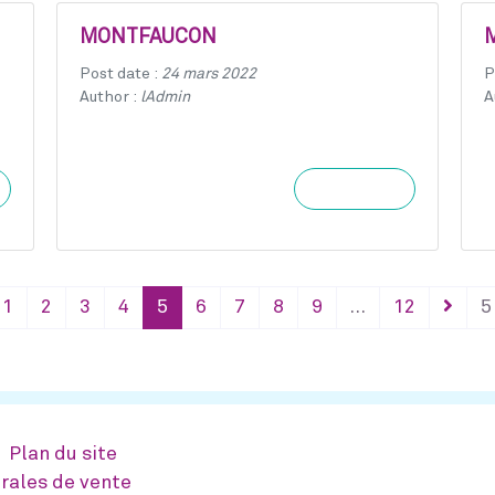
MONTFAUCON
Post date :
24 mars 2022
P
Author :
lAdmin
A
Learn more
1
2
3
4
5
6
7
8
9
…
12
5
Plan du site
rales de vente