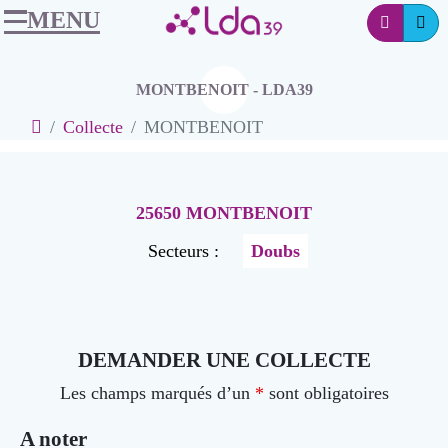
MENU
Ins
Accéder au contenu
Navigation
Connexio
MONTBENOIT - LDA39
Accueil
Collecte
MONTBENOIT
25650 MONTBENOIT
Secteurs :
Doubs
DEMANDER UNE COLLECTE
Les champs marqués d’un
*
sont obligatoires
A noter