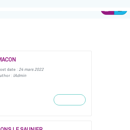
Ins
Connexion
MACON
ost date :
24 mars 2022
uthor :
lAdmin
Learn more