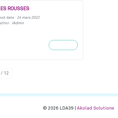
LES ROUSSES
ost date :
24 mars 2022
uthor :
lAdmin
Learn more
 / 12
© 2026 LDA39 |
Akolad Solutions