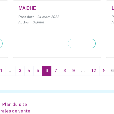
MAICHE
Post date :
24 mars 2022
P
Author :
lAdmin
A
Learn more
1
…
3
4
5
6
7
8
9
…
12
6
Plan du site
rales de vente