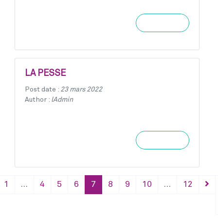
Learn more
LA PESSE
Post date :
23 mars 2022
Author :
lAdmin
Learn more
1
…
4
5
6
7
8
9
10
…
12