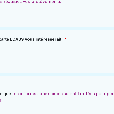
s réalisiez vos prélèvements
 carte LDA39 vous intéresserait :
*
te que
les informations saisies soient traitées pour p
n