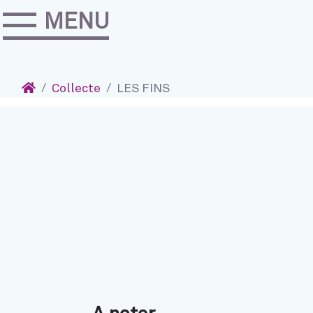
MENU
Accéder au contenu
Navigation
Accueil
Collecte
LES FINS