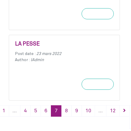
Learn more
LA PESSE
Post date :
23 mars 2022
Author :
lAdmin
Learn more
1
…
4
5
6
7
8
9
10
…
12