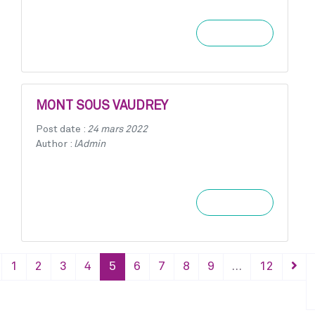
Learn more
MONT SOUS VAUDREY
Post date :
24 mars 2022
Author :
lAdmin
Learn more
1
2
3
4
5
6
7
8
9
…
12