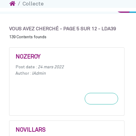
Accueil
Collecte
Accéder au contenu
Conne
VOUS AVEZ CHERCHÉ - PAGE 5 SUR 12 - LDA39
139 Contents founds
NOZEROY
Post date :
24 mars 2022
Author :
lAdmin
Learn more
NOVILLARS