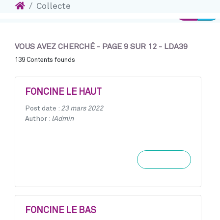
Accueil
Collecte
I
Accéder au contenu
Connexio
VOUS AVEZ CHERCHÉ - PAGE 9 SUR 12 - LDA39
139 Contents founds
FONCINE LE HAUT
Post date :
23 mars 2022
Author :
lAdmin
Learn more
FONCINE LE BAS