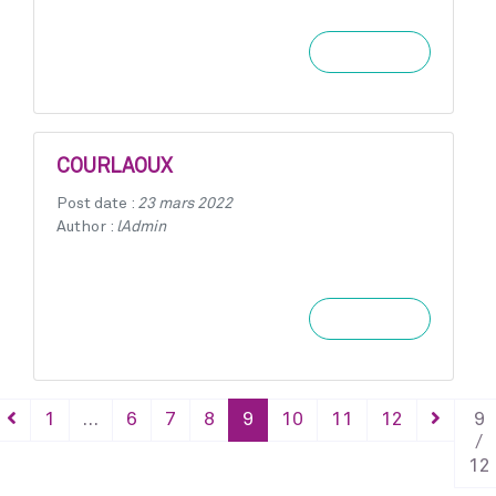
Learn more
COURLAOUX
Post date :
23 mars 2022
Author :
lAdmin
Learn more
1
…
6
7
8
9
10
11
12
9
/
12