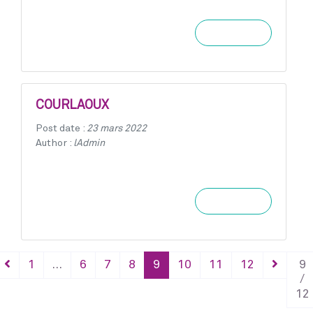
Learn more
COURLAOUX
Post date :
23 mars 2022
Author :
lAdmin
Learn more
1
…
6
7
8
9
10
11
12
9
/
12