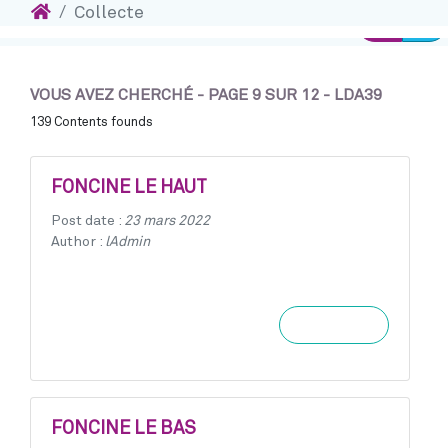
Accueil
Collecte
I
Accéder au contenu
Connexio
VOUS AVEZ CHERCHÉ - PAGE 9 SUR 12 - LDA39
139 Contents founds
FONCINE LE HAUT
Post date :
23 mars 2022
Author :
lAdmin
Learn more
FONCINE LE BAS