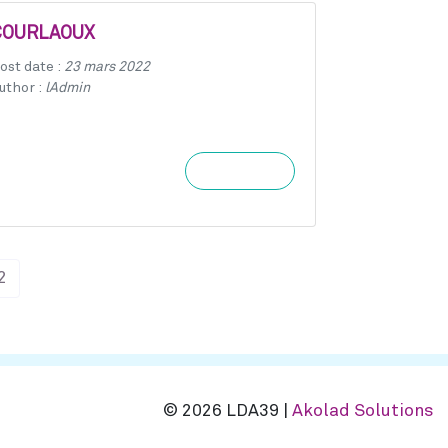
COURLAOUX
ost date :
23 mars 2022
uthor :
lAdmin
Learn more
2
© 2026 LDA39 |
Akolad Solutions