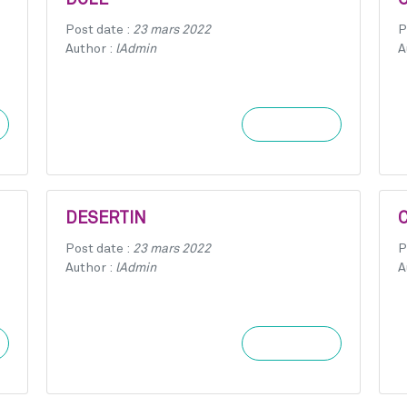
DOLE
Post date :
23 mars 2022
P
Author :
lAdmin
A
Learn more
DESERTIN
Post date :
23 mars 2022
P
Author :
lAdmin
A
Learn more