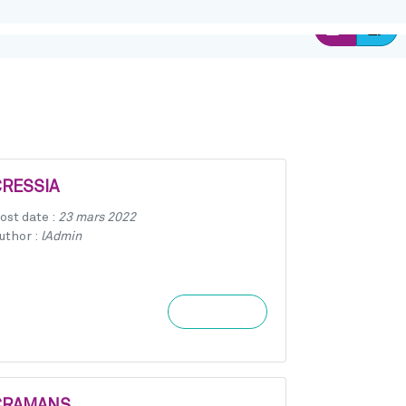
Ins
Connexion
CRESSIA
ost date :
23 mars 2022
uthor :
lAdmin
Learn more