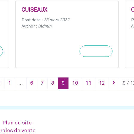
CUISEAUX
Post date :
23 mars 2022
P
Author :
lAdmin
A
Learn more
1
…
6
7
8
9
10
11
12
9 / 1
Plan du site
rales de vente