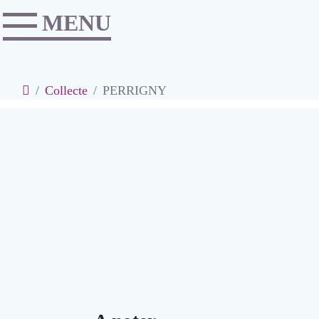
MENU
Accéder au contenu
Navigation
Accueil
Collecte
PERRIGNY