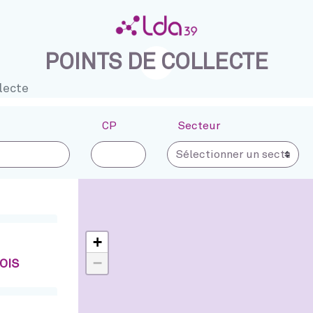
Poursuivre après la carte intéractive
Retourner avant la carte intéractive
POINTS DE COLLECTE
lecte
CP
Secteur
+
−
OIS