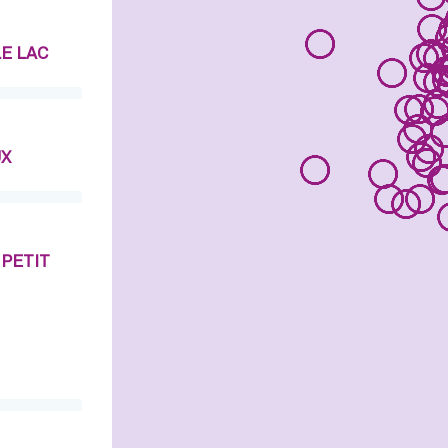
LE LAC
UX
 PETIT