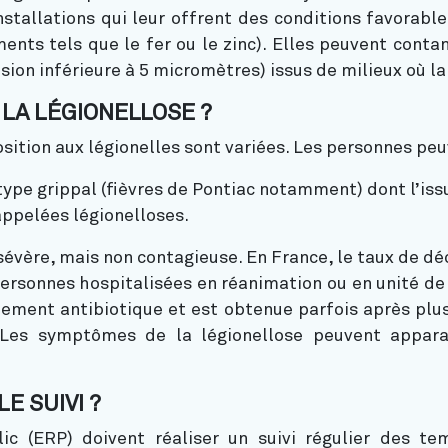
installations qui leur offrent des conditions favorabl
ents tels que le fer ou le zinc). Elles peuvent conta
ion inférieure à 5 micromètres) issus de milieux où la 
LA LÉGIONELLOSE ?
ition aux légionelles sont variées. Les personnes peu
ype grippal (fièvres de Pontiac notamment) dont l’iss
appelées légionelloses.
évère, mais non contagieuse. En France, le taux de déc
ersonnes hospitalisées en réanimation ou en unité de s
tement antibiotique et est obtenue parfois après plus
 Les symptômes de la légionellose peuvent appara
E SUIVI ?
c (ERP) doivent réaliser un suivi régulier des te