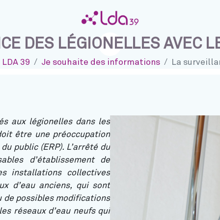
CE DES LÉGIONELLES AVEC LE
e LDA 39
Je souhaite des informations
La surveill
cebook
Linkedin
ur Twitter
r sur Instagram
és aux légionelles dans les
doit être une préoccupation
u public (ERP). L’arrêté du
ables d’établissement de
 installations collectives
ux d’eau anciens, qui sont
nu de possibles modifications
les réseaux d’eau neufs qui