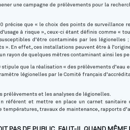
ener une campagne de prélèvements pour la recherche
10 précise que « le choix des points de surveillance r
’usage à risque », ceux-ci étant définis comme « tou
usceptibles d’être contaminés par les légionelles 
s ». En effet, ces installations peuvent être à l’origi
s un rayon de quelques mètres contaminant ainsi les pe
 stipule que la réalisation « des prélèvements d’eau et
aramètre légionelles par le Comité français d’accrédi
 prélèvements et les analyses de légionelles.
un référent et mettre en place un carnet sanitaire 
de températures, travaux de maintenance, rapports d’an
T PAS DE PUBLIC, FAUT-IL QUAND MÊME F