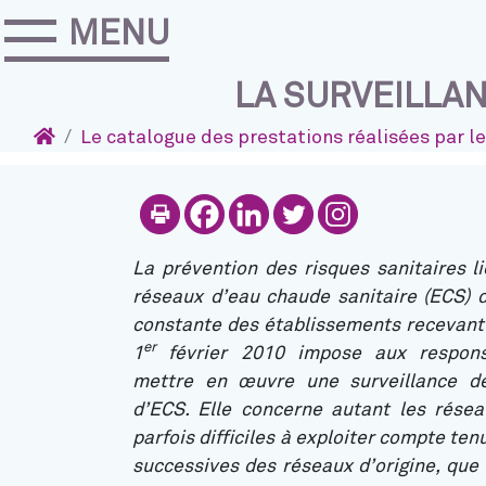
MENU
Accéder au contenu
Navigation
LA SURVEILLAN
Accueil
Le catalogue des prestations réalisées par l
Imprimer
Partager sur Fa
Partager sur 
Partager s
Partage
La prévention des risques sanitaires li
réseaux d’eau chaude sanitaire (ECS) 
constante des établissements recevant d
er
1
février 2010 impose aux respons
mettre en œuvre une surveillance des
d’ECS. Elle concerne autant les résea
parfois difficiles à exploiter compte te
successives des réseaux d’origine, que 