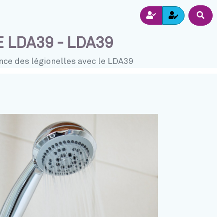
Inscriptio
Dépli
Connexion
 LDA39 - LDA39
ance des légionelles avec le LDA39