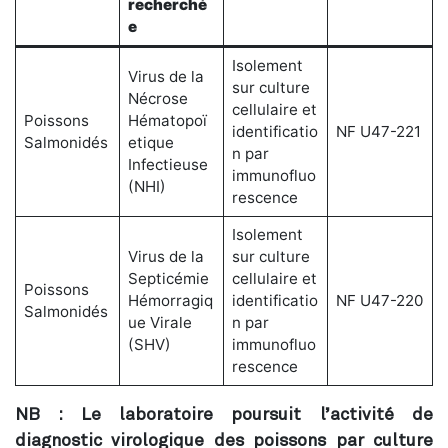
recherché
e
Isolement
Virus de la
sur culture
Nécrose
cellulaire et
Poissons
Hématopoï
identificatio
NF U47-221
Salmonidés
etique
n par
Infectieuse
immunofluo
(NHI)
rescence
Isolement
Virus de la
sur culture
Septicémie
cellulaire et
Poissons
Hémorragiq
identificatio
NF U47-220
Salmonidés
ue Virale
n par
(SHV)
immunofluo
rescence
NB : Le laboratoire poursuit l’activité de
diagnostic virologique des poissons par culture