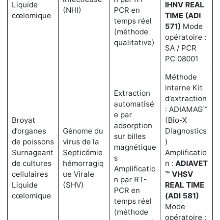
Liquide
IHNV REAL
(NHI)
PCR en
cœlomique
TIME (ADI
temps réel
571)
Mode
(méthode
opératoire :
qualitative)
SA / PCR
PC 08001
Méthode
interne Kit
Extraction
d’extraction
automatisé
: ADIAMAG™
e par
Broyat
(Bio-X
adsorption
d’organes
Génome du
Diagnostics
sur billes
de poissons
virus de la
)
magnétique
Surnageant
Septicémie
Amplificatio
s
de cultures
hémorragiq
n :
ADIAVET
Amplificatio
cellulaires
ue Virale
™ VHSV
n par RT-
Liquide
(SHV)
REAL TIME
PCR en
cœlomique
(ADI 581)
temps réel
Mode
(méthode
opératoire :