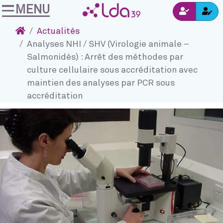
MENU
Ins
Accéder au contenu
Navigation
Connexion
Accueil
Actualités
Analyses NHI / SHV (Virologie animale –
Salmonidés) : Arrêt des méthodes par
culture cellulaire sous accréditation avec
maintien des analyses par PCR sous
accréditation