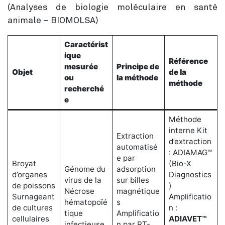
(Analyses de biologie moléculaire en santé
animale – BIOMOLSA)
Caractérist
ique
Référence
mesurée
Principe de
Objet
de la
ou
la méthode
méthode
recherché
e
Méthode
interne Kit
Extraction
d’extraction
automatisé
: ADIAMAG™
e par
Broyat
(Bio-X
Génome du
adsorption
d’organes
Diagnostics
virus de la
sur billes
de poissons
)
Nécrose
magnétique
Surnageant
Amplificatio
hématopoïé
s
de cultures
n :
tique
Amplificatio
cellulaires
ADIAVET™
infectieuse
n par RT-