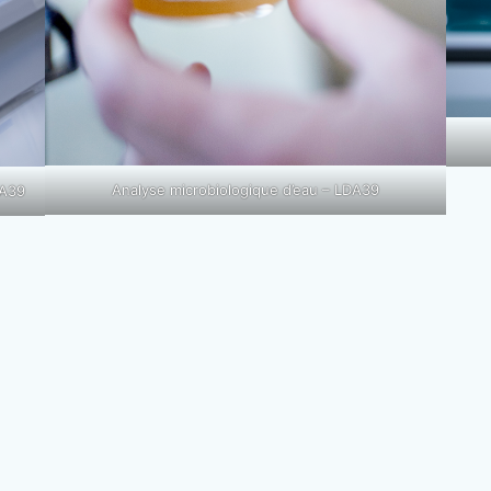
Analyse microbiologique d’eau – LDA39
DA39