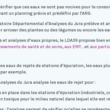
vérifier que ces eaux ne sont pas nocives pour le conso
ant un planning précis et prédéfini par l’ARS.
ratoire Départemental d’Analyses du Jura prélève et a
ur arroser des plantes ou des légumes ou encore les ea
s et analyses d’eaux propres, le LDA39 propose bien e
issements de santé et de soins
,
aux
E
RP.
.. et
aux partic
s eaux de rejets de stations d’épuration, les eaux pluv
n par exemple.
nalyses du Jura analyse les eaux de rejet pour :
s en place dans les stations d’épuration (industriels
on toxique pour le milieu naturel dans lequel elle est r
es : l’analyse permet de vérifier qu’elles ne représent