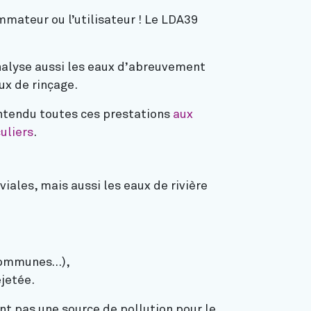
mmateur ou l’utilisateur ! Le LDA39
nalyse aussi les eaux d’abreuvement
ux de rinçage.
ntendu toutes ces prestations
aux
uliers
.
iales, mais aussi les eaux de rivière
, communes…),
ejetée.
ent pas une source de pollution pour le