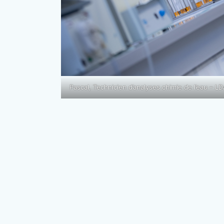
Pascal, Technicien d’analyses chimie de l’eau – L