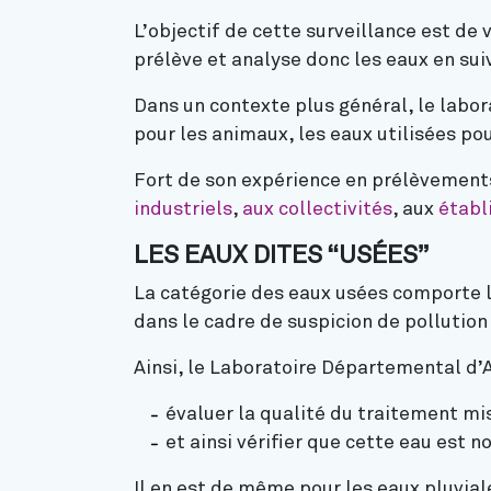
L’objectif de cette surveillance est de 
prélève et analyse donc les eaux en suiv
Dans un contexte plus général, le labo
pour les animaux, les eaux utilisées po
Fort de son expérience en prélèvement
industriels
,
aux col
l
ectivités
, aux
établ
LES EAUX DITES “USÉES”
La catégorie des eaux usées comporte le
dans le cadre de suspicion de pollutio
Ainsi, le Laboratoire Départemental d’A
évaluer la qualité du traitement mi
et ainsi vérifier que cette eau est n
Il en est de même pour les eaux pluvial