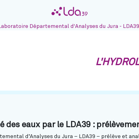
Laboratoire Départemental d'Analyses du Jura - LDA3
L'HYDRO
cebook
Linkedin
ur Twitter
r sur Instagram
ité des eaux
par le LDA39 : prélèveme
temental d’Analyses du Jura – LDA39 – prélève et anal