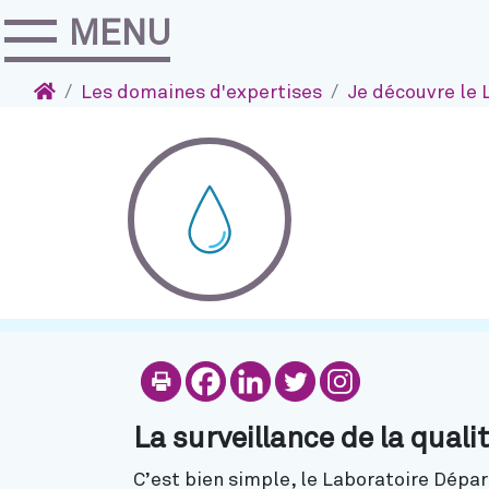
MENU
Accéder au contenu
Navigation
Accueil
Les domaines d'expertises
Je découvre le 
Imprimer
Partager sur Fa
Partager sur 
Partager s
Partage
La surveillance de la qual
C’est bien simple, le Laboratoire Dépar